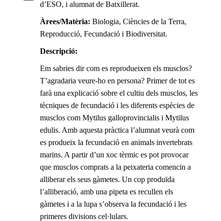
d’ESO, i alumnat de Batxillerat.
Àrees/Matèria:
Biologia, Ciències de la Terra,
Reproducció, Fecundació i Biodiversitat.
Descripció:
Em sabries dir com es reprodueixen els musclos?
T’agradaria veure-ho en persona? Primer de tot es
farà una explicació sobre el cultiu dels musclos, les
tècniques de fecundació i les diferents espècies de
musclos com Mytilus galloprovincialis i Mytilus
edulis. Amb aquesta pràctica l’alumnat veurà com
es produeix la fecundació en animals invertebrats
marins. A partir d’un xoc tèrmic es pot provocar
que musclos comprats a la peixateria comencin a
alliberar els seus gàmetes. Un cop produïda
l’alliberació, amb una pipeta es recullen els
gàmetes i a la lupa s’observa la fecundació i les
primeres divisions cel·lulars.