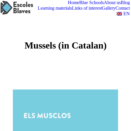
Home
Blue Schools
About us
Blog
Learning materials
Links of interest
Gallery
Contact
EN
Mussels (in Catalan)