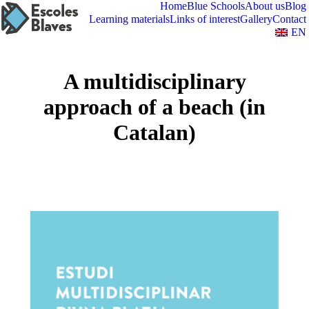
Home
Blue Schools
About us
Blog
Learning materials
Links of interest
Gallery
Contact
EN
A multidisciplinary
approach of a beach (in
Catalan)