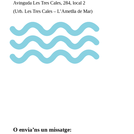
Avinguda Les Tres Cales, 284, local 2
(Urb. Les Tres Cales – L’Ametlla de Mar)
O envia’ns un missatge: