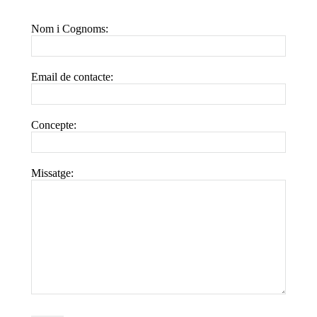
Nom i Cognoms:
Email de contacte:
Concepte:
Missatge: