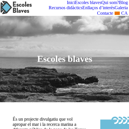
Inici
Escoles blaves
Qui som?
Blog
Recursos didàctics
Enllaços d’interès
Galeria
Contacte
CA
Escoles blaves
És un projecte divulgatiu que vol
apropar el mar i la recerca marina a