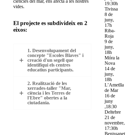
ciències del mar, ens afecta a les nostres
19:30h
vides.
Tivissa
8 de
juny,
El projecte es subdivideix en 2
17h
eixos:
Riba-
Roja
9 de
juny,
1. Desenvolupament del
18h
concepte "Escoles Blaves" i
Móra la
creació d'un segell que
Nova
identifiqui els centres
14 de
educatius participants.
juny,
18h
2. Realització de les
L’Ametlla
xerrades-taller "Mar,
de Mar
ciència i les Terres de
16 de
l'Ebre" obertes a la
juny
ciutadania.
,18:30
Deltebre
21 de
novembre,
17:30h
Benissanet