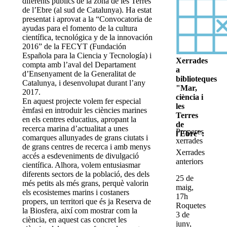
diferents públics de la zona de les Terres
de l’Ebre (al sud de Catalunya). Ha estat
presentat i aprovat a la “Convocatoria de
ayudas para el fomento de la cultura
científica, tecnológica y de la innovación
2016” de la FECYT (Fundación
Española para la Ciencia y Tecnología) i
Xerrades
compta amb l’aval del Departament
a
d’Ensenyament de la Generalitat de
biblioteques
Catalunya, i desenvolupat durant l’any
"Mar,
2017.
ciència i
En aquest projecte volem fer especial
les
èmfasi en introduir les ciències marines
Terres
en els centres educatius, apropant la
de
recerca marina d’actualitat a unes
Properes
l'Ebre":
comarques allunyades de grans ciutats i
xerrades
de grans centres de recerca i amb menys
Xerrades
accés a esdeveniments de divulgació
anteriors
científica. Alhora, volem entusiasmar
diferents sectors de la població, des dels
25 de
més petits als més grans, perquè valorin
maig,
els ecosistemes marins i costaners
17h
propers, un territori que és ja Reserva de
Roquetes
la Biosfera, així com mostrar com la
3 de
ciència, en aquest cas concret les
juny,