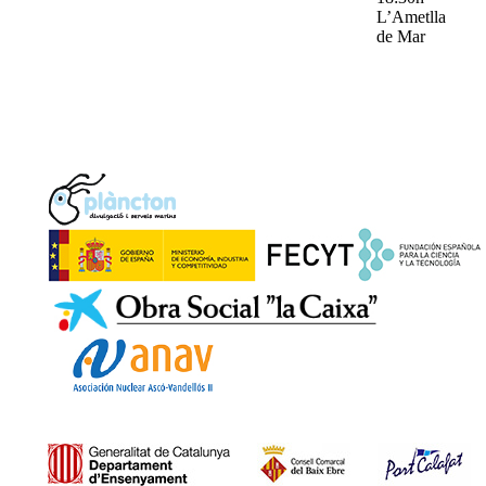
L’Ametlla
de Mar